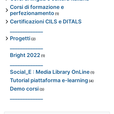
Corsi di formazione e
perfezionamento
(1)
Certificazioni CILS e DITALS
_____________
Progetti
(2)
_____________
Bright 2022
(1)
_____________
Social_E : Media Library OnLine
(1)
Tutorial piattaforma e-learning
(4)
Demo corsi
(3)
_____________
Pular Navegação