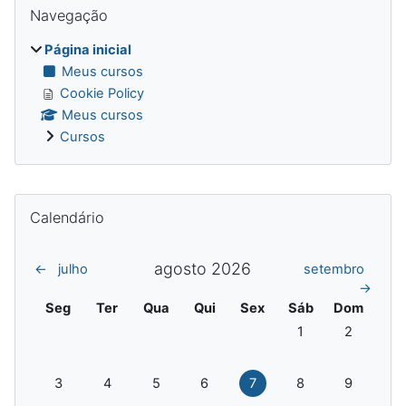
Blocos
Navegação
Página inicial
Meus cursos
Cookie Policy
Meus cursos
Cursos
Blocos suplementares
Pular Calendário
Calendário
agosto 2026
←
julho
setembro
→
Segunda-feira
Terça-feira
Quarta-feira
Quinta-feira
Sexta-feira
Sábado
Domingo
Seg
Ter
Qua
Qui
Sex
Sáb
Dom
Sem eventos, sába
Sem evento
1
2
Sem eventos, segunda-feira, 3 agosto
Sem eventos, terça-feira, 4 agosto
Sem eventos, quarta-feira, 5 agosto
Sem eventos, quinta-feira, 6 agos
Sem eventos, sexta-feira,
Sem eventos, sába
Sem evento
3
4
5
6
7
8
9