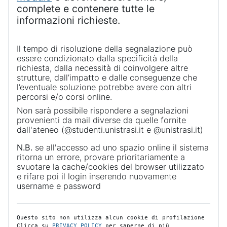
complete e contenere tutte le
informazioni richieste.
Il tempo di risoluzione della segnalazione può
essere condizionato dalla specificità della
richiesta, dalla necessità di coinvolgere altre
strutture, dall’impatto e dalle conseguenze che
l’eventuale soluzione potrebbe avere con altri
percorsi e/o corsi online.
Non sarà possibile rispondere a segnalazioni
provenienti da mail diverse da quelle fornite
dall'ateneo (@studenti.unistrasi.it e @unistrasi.it)
N.B.
se all'accesso ad uno spazio online il sistema
ritorna un errore, provare prioritariamente a
svuotare la cache/cookies del browser utilizzato
e rifare poi il login inserendo nuovamente
username e password
Questo sito non utilizza alcun cookie di profilazione
Clicca su 
PRIVACY POLICY
 per saperne di più