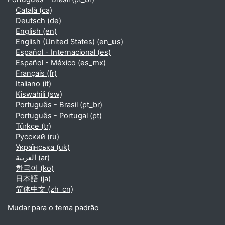
Català ‎(ca)‎
Deutsch ‎(de)‎
English ‎(en)‎
English (United States) ‎(en_us)‎
Español - Internacional ‎(es)‎
Español - México ‎(es_mx)‎
Français ‎(fr)‎
Italiano ‎(it)‎
Kiswahili ‎(sw)‎
Português - Brasil ‎(pt_br)‎
Português - Portugal ‎(pt)‎
Türkçe ‎(tr)‎
Русский ‎(ru)‎
Українська ‎(uk)‎
العربية ‎(ar)‎
한국어 ‎(ko)‎
日本語 ‎(ja)‎
简体中文 ‎(zh_cn)‎
Mudar para o tema padrão