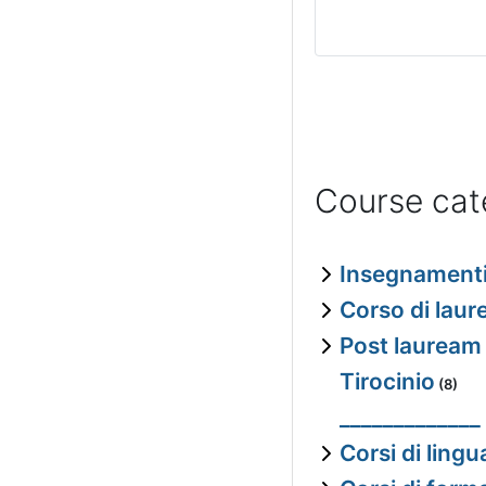
Course cat
Insegnamenti 
Corso di laur
Post lauream
Tirocinio
(8)
_____________
Corsi di lingu