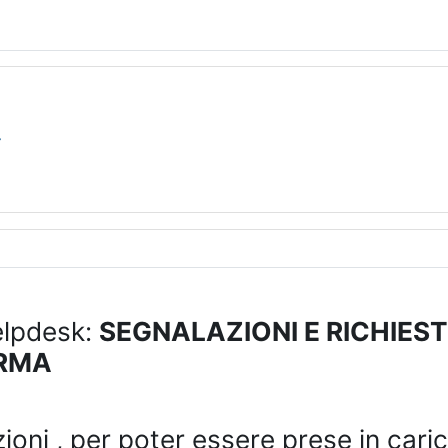
elpdesk:
SEGNALAZIONI E RICHIES
RMA
ioni , per poter essere prese in cari