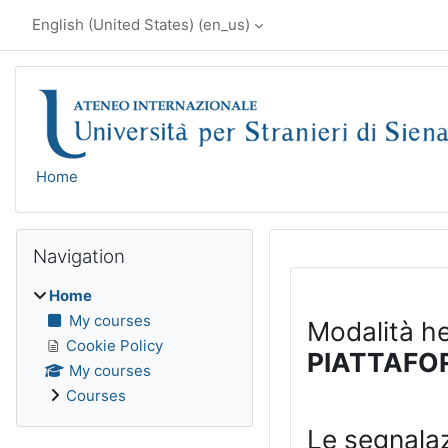
Skip to main content
English (United States) ‎(en_us)‎
Home
Blocks
Skip Navigation
Navigation
Home
My courses
Modalità h
Cookie Policy
PIATTAFO
My courses
Courses
Le segnalaz