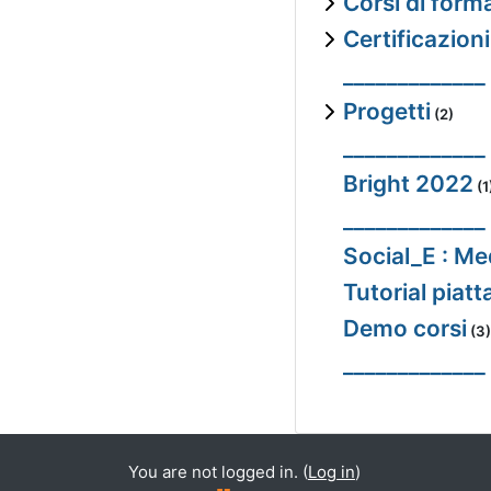
Corsi di for
Certificazion
_____________
Progetti
(2)
_____________
Bright 2022
(1
_____________
Social_E : Me
Tutorial piat
Demo corsi
(3)
_____________
You are not logged in. (
Log in
)