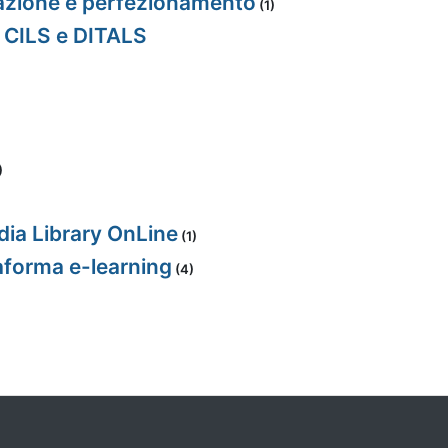
mazione e perfezionamento
(1)
i CILS e DITALS
)
dia Library OnLine
(1)
taforma e-learning
(4)