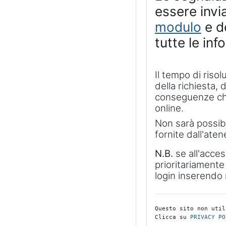
essere invi
modulo
e d
tutte le inf
Il tempo di riso
della richiesta, 
conseguenze che 
online.
Non sarà possibi
fornite dall'aten
N.B.
se all'acces
prioritariamente 
login inserend
Questo sito non util
Clicca su 
PRIVACY PO