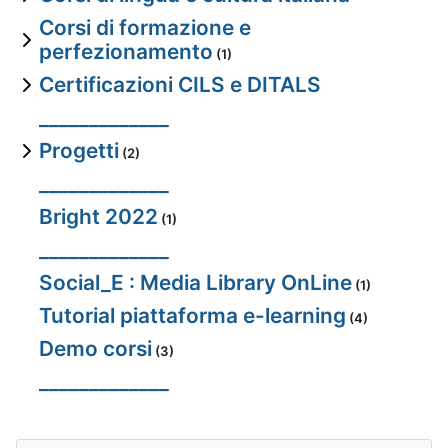
Corsi di formazione e
perfezionamento
(1)
Certificazioni CILS e DITALS
_____________
Progetti
(2)
_____________
Bright 2022
(1)
_____________
Social_E : Media Library OnLine
(1)
Tutorial piattaforma e-learning
(4)
Demo corsi
(3)
_____________
Ignorar Navegação