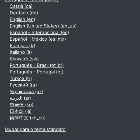
Català ‎(ca)‎
Deutsch ‎(de)‎
English ‎(en)‎
English (United States) ‎(en_us)‎
Español - Internacional ‎(es)‎
Español - México ‎(es_mx)‎
Français ‎(fr)‎
Italiano ‎(it)‎
Kiswahili ‎(sw)‎
Português - Brasil ‎(pt_br)‎
Português - Portugal ‎(pt)‎
Türkçe ‎(tr)‎
Русский ‎(ru)‎
Українська ‎(uk)‎
العربية ‎(ar)‎
한국어 ‎(ko)‎
日本語 ‎(ja)‎
简体中文 ‎(zh_cn)‎
Mudar para o tema standard