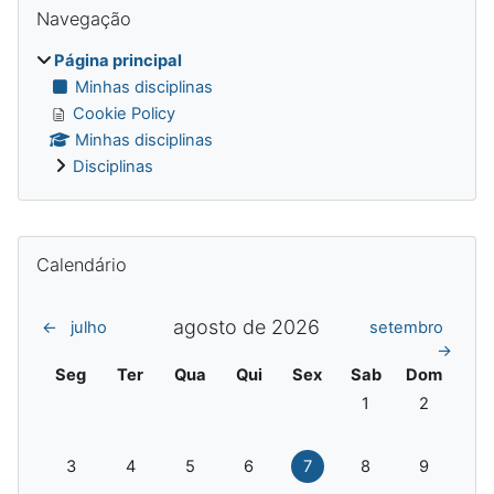
Blocos
Navegação
Página principal
Minhas disciplinas
Cookie Policy
Minhas disciplinas
Disciplinas
Blocos adicionais
Ignorar Calendário
Calendário
agosto de 2026
←
julho
setembro
→
Segunda
Terça
Quarta
Quinta
Sexta
Sábado
Domingo
Seg
Ter
Qua
Qui
Sex
Sab
Dom
Sem eventos, sába
Sem evento
1
2
Sem eventos, segunda-feira, 3 de agosto
Sem eventos, terça-feira, 4 de agosto
Sem eventos, quarta-feira, 5 de agosto
Sem eventos, quinta-feira, 6 de a
Sem eventos, sexta-feira,
Sem eventos, sába
Sem evento
3
4
5
6
7
8
9