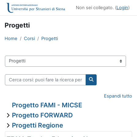
Vai al contenuto principale
Non sei collegato. (
Login
)
Progetti
Home
Corsi
Progetti
Categorie di corso
Cerca corsi: puoi fare la ricerca per insegnamento o per docen
Cerca corsi: puoi far
Espandi tutto
Progetto FAMI - MICSE
Progetto FORWARD
Progetti Regione