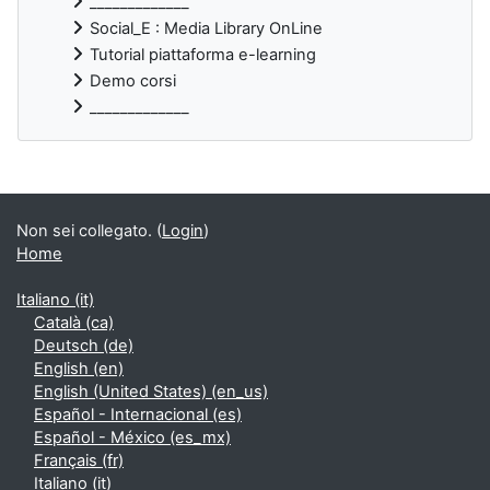
_____________
Social_E : Media Library OnLine
Tutorial piattaforma e-learning
Demo corsi
_____________
Blocchi supplementari
Non sei collegato. (
Login
)
Home
Italiano ‎(it)‎
Català ‎(ca)‎
Deutsch ‎(de)‎
English ‎(en)‎
English (United States) ‎(en_us)‎
Español - Internacional ‎(es)‎
Español - México ‎(es_mx)‎
Français ‎(fr)‎
Italiano ‎(it)‎