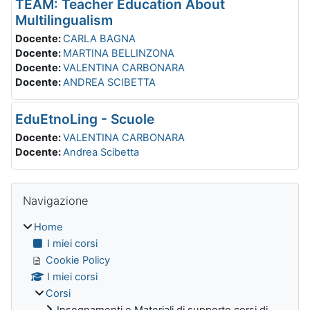
TEAM: Teacher Education About
Multilingualism
Docente:
CARLA BAGNA
Docente:
MARTINA BELLINZONA
Docente:
VALENTINA CARBONARA
Docente:
ANDREA SCIBETTA
EduEtnoLing - Scuole
Docente:
VALENTINA CARBONARA
Docente:
Andrea Scibetta
Blocchi
Salta Navigazione
Navigazione
Home
I miei corsi
Cookie Policy
I miei corsi
Corsi
Insegnamenti e Materiali di supporto corsi di