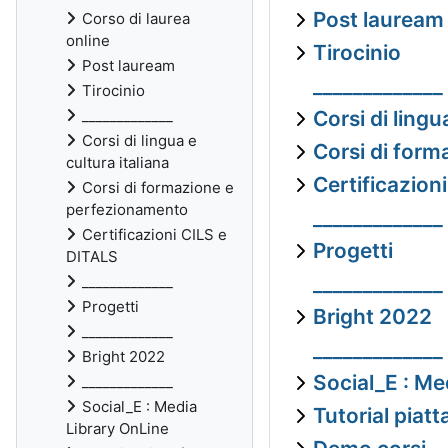
Post lauream
Corso di laurea
online
Tirocinio
Post lauream
_____________
Tirocinio
_____________
Corsi di lingu
Corsi di lingua e
Corsi di for
cultura italiana
Certificazion
Corsi di formazione e
perfezionamento
_____________
Certificazioni CILS e
Progetti
DITALS
_____________
_____________
Progetti
Bright 2022
_____________
_____________
Bright 2022
Social_E : Me
_____________
Social_E : Media
Tutorial piat
Library OnLine