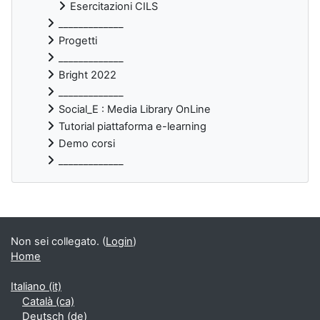
Esercitazioni CILS
_____________
Progetti
_____________
Bright 2022
_____________
Social_E : Media Library OnLine
Tutorial piattaforma e-learning
Demo corsi
_____________
Blocchi supplementari
Non sei collegato. (
Login
)
Home
Italiano ‎(it)‎
Català ‎(ca)‎
Deutsch ‎(de)‎