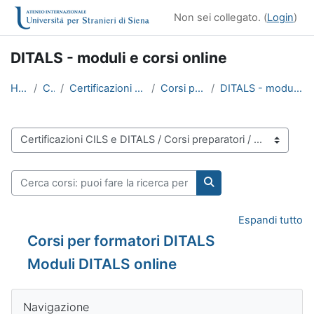
Vai al contenuto principale
Non sei collegato. (
Login
)
DITALS - moduli e corsi online
Home
Corsi
Certificazioni CILS e DITALS
Corsi preparatori
DITALS - moduli e corsi online
Categorie di corso
Cerca corsi: puoi fare la ricerca per insegnamento o per docen
Cerca corsi: puoi far
Espandi tutto
Corsi per formatori DITALS
Moduli DITALS online
Blocchi
Salta Navigazione
Navigazione