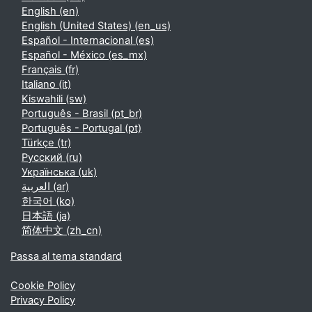
English ‎(en)‎
English (United States) ‎(en_us)‎
Español - Internacional ‎(es)‎
Español - México ‎(es_mx)‎
Français ‎(fr)‎
Italiano ‎(it)‎
Kiswahili ‎(sw)‎
Português - Brasil ‎(pt_br)‎
Português - Portugal ‎(pt)‎
Türkçe ‎(tr)‎
Русский ‎(ru)‎
Українська ‎(uk)‎
العربية ‎(ar)‎
한국어 ‎(ko)‎
日本語 ‎(ja)‎
简体中文 ‎(zh_cn)‎
Passa al tema standard
Cookie Policy
Privacy Policy