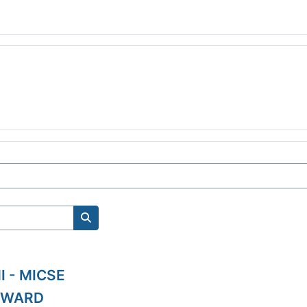
Search courses
I - MICSE
ORWARD