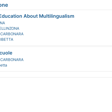
ione
ducation About Multilingualism
GNA
ELLINZONA
 CARBONARA
IBETTA
cuole
 CARBONARA
etta