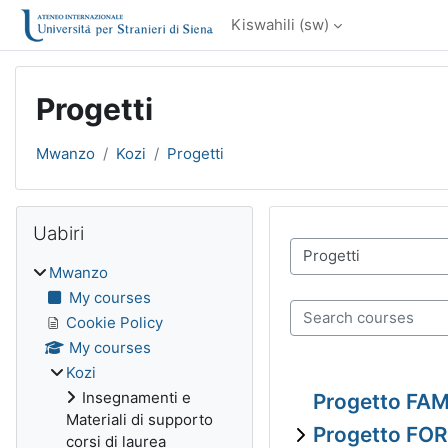
Ruka hadi kwa yaliyomo
Kiswahili ‎(sw)‎
Progetti
Mwanzo
Kozi
Progetti
Blocks
Ruka Uabiri
Uabiri
Kozi ya makundi
Mwanzo
My courses
Search courses
Cookie Policy
My courses
Kozi
Insegnamenti e
Progetto FAM
Materiali di supporto
Progetto F
corsi di laurea