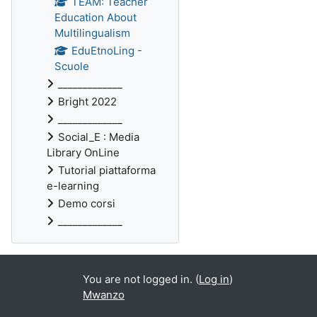
TEAM: Teacher
Education About
Multilingualism
EduEtnoLing -
Scuole
_____________
Bright 2022
_____________
Social_E : Media
Library OnLine
Tutorial piattaforma
e-learning
Demo corsi
_____________
You are not logged in. (
Log in
)
Mwanzo