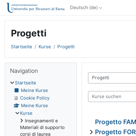
Zum Hauptinhalt
Deutsch ‎(de)‎
Progetti
Startseite
Kurse
Progetti
Blöcke
Navigation überspringen
Navigation
Kursbereiche
Startseite
Meine Kurse
Kurse suchen
Cookie Policy
Meine Kurse
Kurse
Insegnamenti e
Progetto FAM
Materiali di supporto
Progetto F
corsi di laurea