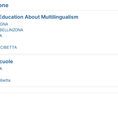
ione
ducation About Multilingualism
AGNA
BELLINZONA
A
CIBETTA
cuole
A
ibetta