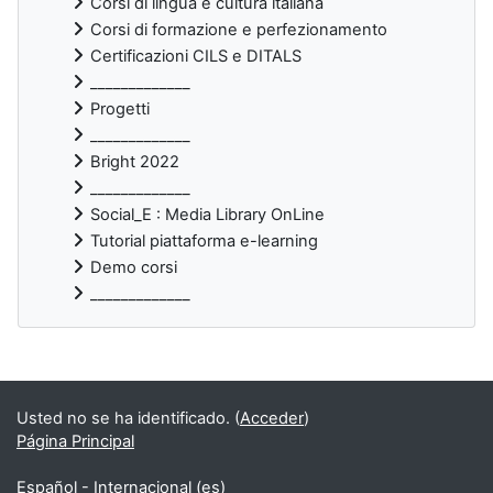
Corsi di lingua e cultura italiana
Corsi di formazione e perfezionamento
Certificazioni CILS e DITALS
_____________
Progetti
_____________
Bright 2022
_____________
Social_E : Media Library OnLine
Tutorial piattaforma e-learning
Demo corsi
_____________
Bloques suplementarios
Usted no se ha identificado. (
Acceder
)
Página Principal
Español - Internacional ‎(es)‎