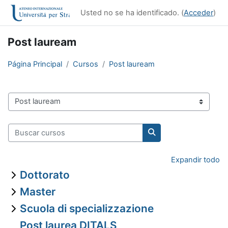
Salta al contenido principal
Usted no se ha identificado. (
Acceder
)
Post lauream
Página Principal
Cursos
Post lauream
Categorías
Buscar cursos
Buscar cursos
Expandir todo
Dottorato
Master
Scuola di specializzazione
Post laurea DITALS