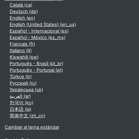
Català ‎(ca)‎
Deutsch ‎(de)‎
English ‎(en)‎
English (United States) ‎(en_us)‎
Español - Internacional ‎(es)‎
Español - México ‎(es_mx)‎
Français ‎(fr)‎
Italiano ‎(it)‎
Kiswahili ‎(sw)‎
Português - Brasil ‎(pt_br)‎
Português - Portugal ‎(pt)‎
Türkçe ‎(tr)‎
Русский ‎(ru)‎
Українська ‎(uk)‎
العربية ‎(ar)‎
한국어 ‎(ko)‎
日本語 ‎(ja)‎
简体中文 ‎(zh_cn)‎
Cambiar al tema estándar