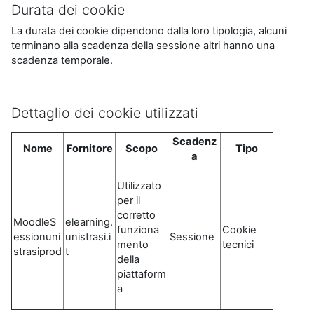
Durata dei cookie
La durata dei cookie dipendono dalla loro tipologia, alcuni
terminano alla scadenza della sessione altri hanno una
scadenza temporale.
Dettaglio dei cookie utilizzati
Scadenz
Nome
Fornitore
Scopo
Tipo
a
Utilizzato
per il
corretto
MoodleS
elearning.
funziona
Cookie
essionuni
unistrasi.i
Sessione
mento
tecnici
strasiprod
t
della
piattaform
a