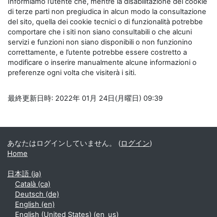
Informiamo l’utente che, mentre la disabilitazione dei cookie
di terze parti non pregiudica in alcun modo la consultazione
del sito, quella dei cookie tecnici o di funzionalità potrebbe
comportare che i siti non siano consultabili o che alcuni
servizi e funzioni non siano disponibili o non funzionino
correttamente, e l’utente potrebbe essere costretto a
modificare o inserire manualmente alcune informazioni o
preferenze ogni volta che visiterà i siti.
最終更新日時: 2022年 01月 24日(月曜日) 09:39
ブロック
補助ブロック
あなたはログインしていません。 (
ログイン
)
Home
日本語 ‎(ja)‎
Català ‎(ca)‎
Deutsch ‎(de)‎
English ‎(en)‎
English (United States) ‎(en_us)‎