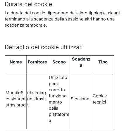
Durata dei cookie
La durata dei cookie dipendono dalla loro tipologia, alcuni
terminano alla scadenza della sessione altri hanno una
scadenza temporale.
Dettaglio dei cookie utilizzati
Scadenz
Nome
Fornitore
Scopo
Tipo
a
Utilizzato
per il
corretto
MoodleS
elearning.
funziona
Cookie
essionuni
unistrasi.i
Sessione
mento
tecnici
strasiprod
t
della
piattaform
a