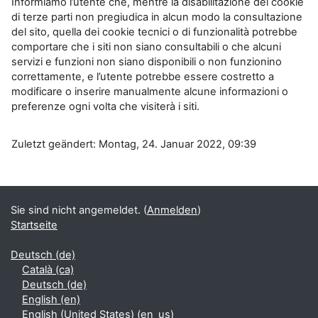
Informiamo l’utente che, mentre la disabilitazione dei cookie
di terze parti non pregiudica in alcun modo la consultazione
del sito, quella dei cookie tecnici o di funzionalità potrebbe
comportare che i siti non siano consultabili o che alcuni
servizi e funzioni non siano disponibili o non funzionino
correttamente, e l’utente potrebbe essere costretto a
modificare o inserire manualmente alcune informazioni o
preferenze ogni volta che visiterà i siti.
Zuletzt geändert: Montag, 24. Januar 2022, 09:39
Blöcke
Ergänzungsblöcke
Sie sind nicht angemeldet. (
Anmelden
)
Startseite
Deutsch ‎(de)‎
Català ‎(ca)‎
Deutsch ‎(de)‎
English ‎(en)‎
English (United States) ‎(en_us)‎