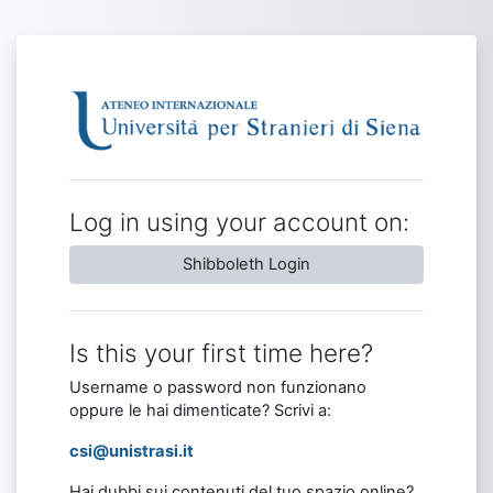
Skip to main content
Log in to E-lear
Log in using your account on:
Shibboleth Login
Is this your first time here?
Username o password non funzionano
oppure le hai dimenticate? Scrivi a:
csi@unistrasi.it
Hai dubbi sui contenuti del tuo spazio online?