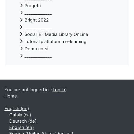
Progetti
_____________
Bright 2022
_____________
Social_E : Media Library OnLine
Tutorial piattaforma e-learning
Demo corsi
_____________
Supplementary blocks
You are not logged in. (
Log in
)
Home
English ‎(en)‎
Català ‎(ca)‎
Deutsch ‎(de)‎
English ‎(en)‎
English (United States) ‎(en_us)‎