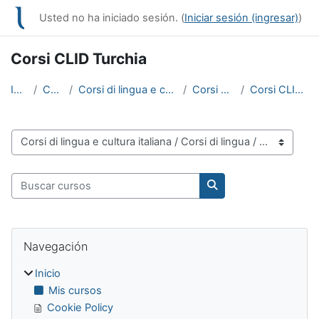
Saltar al contenido principal
Usted no ha iniciado sesión. (
Iniciar sesión (ingresar)
)
Corsi CLID Turchia
Inicio
Cursos
Corsi di lingua e cultura italiana
Corsi di lingua
Corsi CLID Turchia
Categorías
Buscar cursos
Buscar cursos
Bloques
Omitir Navegación
Navegación
Inicio
Mis cursos
Cookie Policy