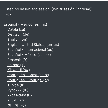
Usted no ha iniciado sesión. (
Iniciar sesión (ingresar)
)
Inicio
Español - México ‎(es_mx)‎
Català ‎(ca)‎
Deutsch ‎(de)‎
English ‎(en)‎
English (United States) ‎(en_us)‎
Español - Internacional ‎(es)‎
Español - México ‎(es_mx)‎
Français ‎(fr)‎
Italiano ‎(it)‎
Kiswahili ‎(sw)‎
Português - Brasil ‎(pt_br)‎
Português - Portugal ‎(pt)‎
Türkçe ‎(tr)‎
Русский ‎(ru)‎
Українська ‎(uk)‎
العربية ‎(ar)‎
한국어 ‎(ko)‎