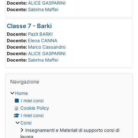
Docente:
ALICE GASPARINI
Docente:
Sabrina Maffei
Classe 7 - Barki
Docente:
Pazit BARKI
Docente:
Elena CANNA
Docente:
Marco Cassandro
Docente:
ALICE GASPARINI
Docente:
Sabrina Maffei
Blocchi
Salta Navigazione
Navigazione
Home
I miei corsi
Cookie Policy
I miei corsi
Corsi
Insegnamenti e Materiali di supporto corsi di
laurea