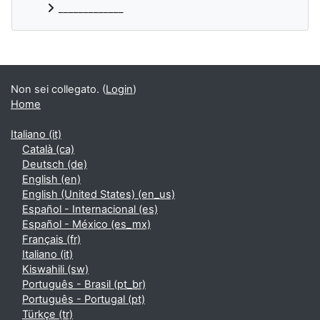
_____________
Blocchi supplementari
Non sei collegato. (
Login
)
Home
Italiano ‎(it)‎
Català ‎(ca)‎
Deutsch ‎(de)‎
English ‎(en)‎
English (United States) ‎(en_us)‎
Español - Internacional ‎(es)‎
Español - México ‎(es_mx)‎
Français ‎(fr)‎
Italiano ‎(it)‎
Kiswahili ‎(sw)‎
Português - Brasil ‎(pt_br)‎
Português - Portugal ‎(pt)‎
Türkçe ‎(tr)‎