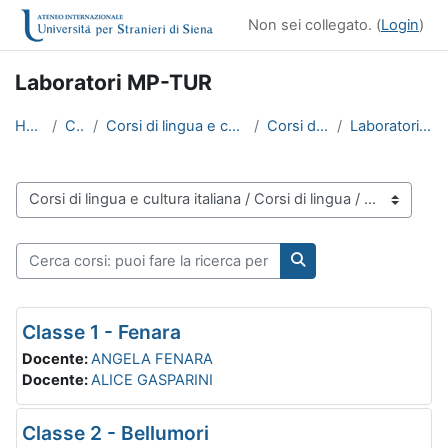
Vai al contenuto principale
Non sei collegato. (
Login
)
Laboratori MP-TUR
Home
Corsi
Corsi di lingua e cultura italiana
Corsi di lingua
Laboratori MP-TUR
Categorie di corso
Cerca corsi: puoi fare la ricerca per insegnamento o per docen
Cerca corsi: puoi far
Classe 1 - Fenara
Docente:
ANGELA FENARA
Docente:
ALICE GASPARINI
Classe 2 - Bellumori