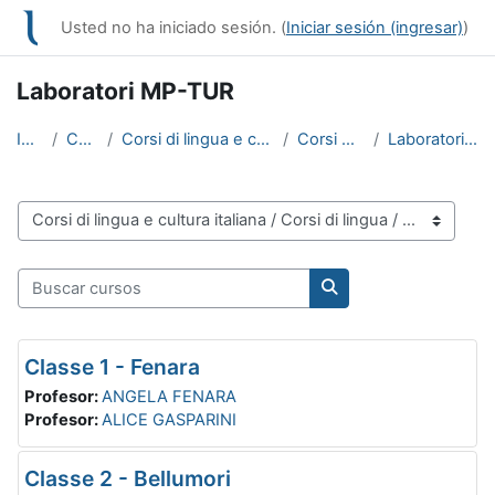
Saltar al contenido principal
Usted no ha iniciado sesión. (
Iniciar sesión (ingresar)
)
Laboratori MP-TUR
Inicio
Cursos
Corsi di lingua e cultura italiana
Corsi di lingua
Laboratori MP-TUR
Categorías
Buscar cursos
Buscar cursos
Classe 1 - Fenara
Profesor:
ANGELA FENARA
Profesor:
ALICE GASPARINI
Classe 2 - Bellumori