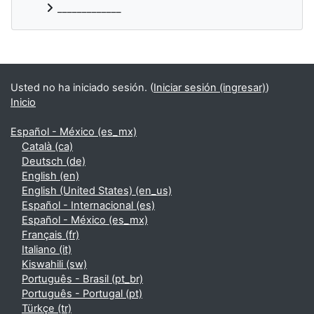
_____________
Bloques suplementarios
Usted no ha iniciado sesión. (
Iniciar sesión (ingresar)
)
Inicio
Español - México ‎(es_mx)‎
Català ‎(ca)‎
Deutsch ‎(de)‎
English ‎(en)‎
English (United States) ‎(en_us)‎
Español - Internacional ‎(es)‎
Español - México ‎(es_mx)‎
Français ‎(fr)‎
Italiano ‎(it)‎
Kiswahili ‎(sw)‎
Português - Brasil ‎(pt_br)‎
Português - Portugal ‎(pt)‎
Türkçe ‎(tr)‎