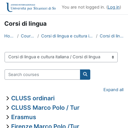
Skip to main content
You are not logged in. (
Log in
)
Corsi di lingua
Home
Courses
Corsi di lingua e cultura italiana
Corsi di lingua
Course categories
Search courses
Search courses
Expand all
CLUSS ordinari
CLUSS Marco Polo / Tur
Erasmus
Firenze Marco Polo /Tur