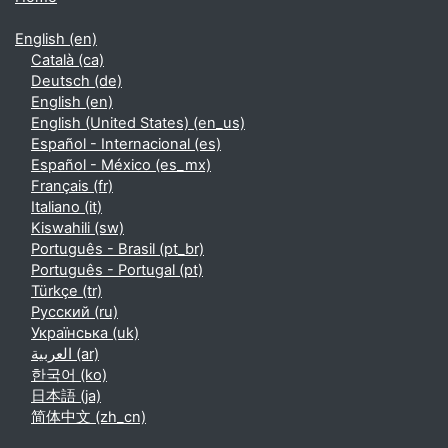
English ‎(en)‎
Català ‎(ca)‎
Deutsch ‎(de)‎
English ‎(en)‎
English (United States) ‎(en_us)‎
Español - Internacional ‎(es)‎
Español - México ‎(es_mx)‎
Français ‎(fr)‎
Italiano ‎(it)‎
Kiswahili ‎(sw)‎
Português - Brasil ‎(pt_br)‎
Português - Portugal ‎(pt)‎
Türkçe ‎(tr)‎
Русский ‎(ru)‎
Українська ‎(uk)‎
العربية ‎(ar)‎
한국어 ‎(ko)‎
日本語 ‎(ja)‎
简体中文 ‎(zh_cn)‎