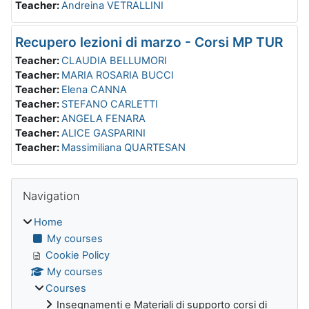
Teacher:
Andreina VETRALLINI
Recupero lezioni di marzo - Corsi MP TUR
Teacher:
CLAUDIA BELLUMORI
Teacher:
MARIA ROSARIA BUCCI
Teacher:
Elena CANNA
Teacher:
STEFANO CARLETTI
Teacher:
ANGELA FENARA
Teacher:
ALICE GASPARINI
Teacher:
Massimiliana QUARTESAN
Blocks
Skip Navigation
Navigation
Home
My courses
Cookie Policy
My courses
Courses
Insegnamenti e Materiali di supporto corsi di