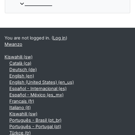
_____________
Supplementary blocks
You are not logged in. (
Log in
)
Mwanzo
Kiswahili ‎(sw)‎
Català ‎(ca)‎
Deutsch ‎(de)‎
English ‎(en)‎
English (United States) ‎(en_us)‎
Español - Internacional ‎(es)‎
Español - México ‎(es_mx)‎
Français ‎(fr)‎
Italiano ‎(it)‎
Kiswahili ‎(sw)‎
Português - Brasil ‎(pt_br)‎
Português - Portugal ‎(pt)‎
Türkçe ‎(tr)‎