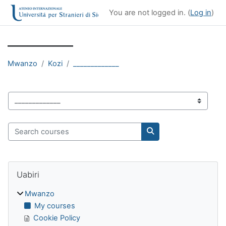
Ruka hadi kwa yaliyomo
You are not logged in. (
Log in
)
_____________
Mwanzo
Kozi
_____________
Kozi ya makundi
Search courses
Search courses
Blocks
Ruka Uabiri
Uabiri
Mwanzo
My courses
Cookie Policy