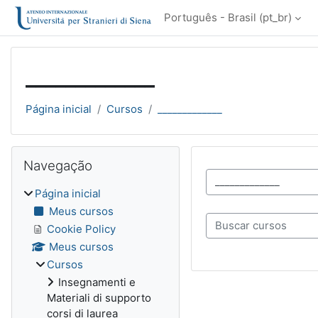
Ir para o conteúdo principal
Português - Brasil ‎(pt_br)‎
_____________
Página inicial
Cursos
_____________
Blocos
Pular Navegação
Navegação
Categorias de Cursos
Página inicial
Meus cursos
Buscar cursos
Cookie Policy
Meus cursos
Cursos
Insegnamenti e
Materiali di supporto
corsi di laurea