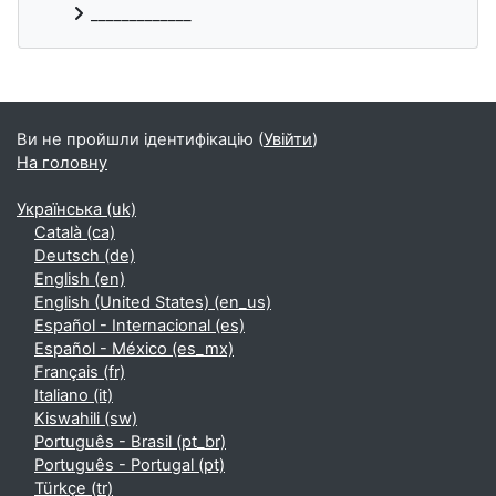
_____________
Додаткові блоки
Ви не пройшли ідентифікацію (
Увійти
)
На головну
Українська ‎(uk)‎
Català ‎(ca)‎
Deutsch ‎(de)‎
English ‎(en)‎
English (United States) ‎(en_us)‎
Español - Internacional ‎(es)‎
Español - México ‎(es_mx)‎
Français ‎(fr)‎
Italiano ‎(it)‎
Kiswahili ‎(sw)‎
Português - Brasil ‎(pt_br)‎
Português - Portugal ‎(pt)‎
Türkçe ‎(tr)‎