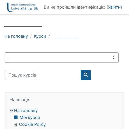
Перейти до головного вмісту
Ви не пройшли ідентифікацію (
Увійти
)
_____________
На головну
Курси
_____________
Категорії курсів
Пошук курсів
Пошук курсів
Блоки
Пропустити Навігація
Навігація
На головну
Мої курси
Cookie Policy