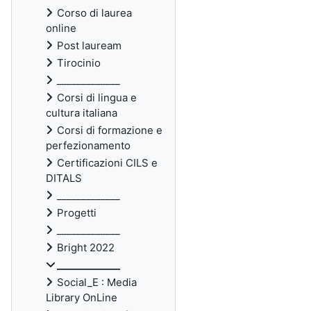
Corso di laurea
online
Post lauream
Tirocinio
_____________
Corsi di lingua e
cultura italiana
Corsi di formazione e
perfezionamento
Certificazioni CILS e
DITALS
_____________
Progetti
_____________
Bright 2022
_____________
Social_E : Media
Library OnLine