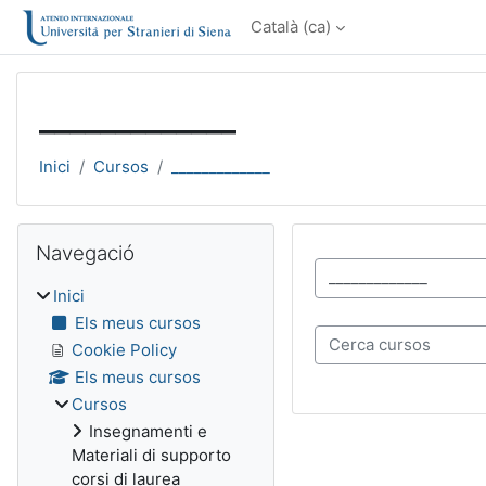
Ves al contingut principal
Català ‎(ca)‎
_____________
Inici
Cursos
_____________
Blocs
Omet Navegació
Navegació
Categories de cursos
Inici
Els meus cursos
Cerca cursos
Cookie Policy
Els meus cursos
Cursos
Insegnamenti e
Materiali di supporto
corsi di laurea