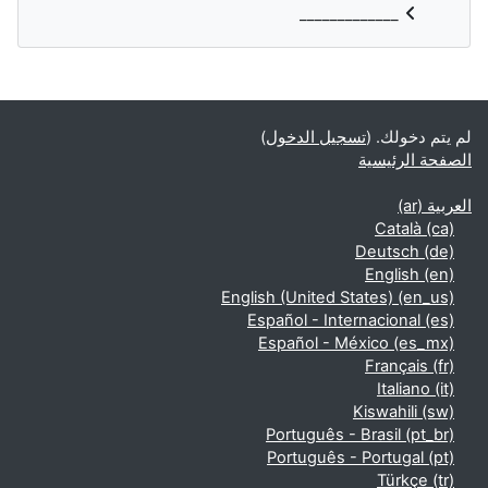
_____________
الكتل التكميلية
لم يتم دخولك. (
تسجيل الدخول
)
الصفحة الرئيسية
العربية ‎(ar)‎
Català ‎(ca)‎
Deutsch ‎(de)‎
English ‎(en)‎
English (United States) ‎(en_us)‎
Español - Internacional ‎(es)‎
Español - México ‎(es_mx)‎
Français ‎(fr)‎
Italiano ‎(it)‎
Kiswahili ‎(sw)‎
Português - Brasil ‎(pt_br)‎
Português - Portugal ‎(pt)‎
Türkçe ‎(tr)‎