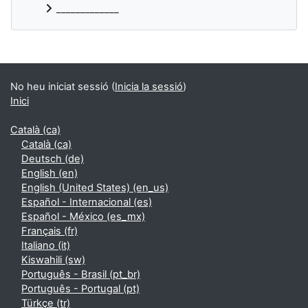
_____________
Blocs suplementaris
No heu iniciat sessió (
Inicia la sessió
)
Inici
Català ‎(ca)‎
Català ‎(ca)‎
Deutsch ‎(de)‎
English ‎(en)‎
English (United States) ‎(en_us)‎
Español - Internacional ‎(es)‎
Español - México ‎(es_mx)‎
Français ‎(fr)‎
Italiano ‎(it)‎
Kiswahili ‎(sw)‎
Português - Brasil ‎(pt_br)‎
Português - Portugal ‎(pt)‎
Türkçe ‎(tr)‎