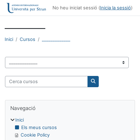
Ves al contingut principal
No heu iniciat sessió (
Inicia la sessió
)
_____________
Inici
Cursos
_____________
Categories de cursos
Cerca cursos
Cerca cursos
Blocs
Omet Navegació
Navegació
Inici
Els meus cursos
Cookie Policy