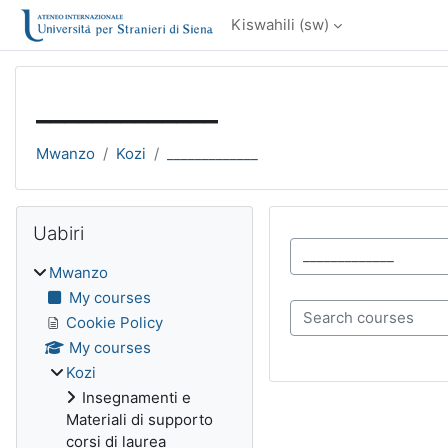
Ruka hadi kwa yaliyomo
Kiswahili ‎(sw)‎
_____________
Mwanzo
Kozi
_____________
Blocks
Ruka Uabiri
Uabiri
Kozi ya makundi
Mwanzo
My courses
Search courses
Cookie Policy
My courses
Kozi
Insegnamenti e
Materiali di supporto
corsi di laurea