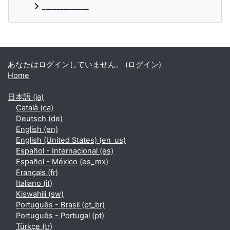
_____________
補助ブロック
あなたはログインしていません。 (
ログイン
)
Home
日本語 ‎(ja)‎
Català ‎(ca)‎
Deutsch ‎(de)‎
English ‎(en)‎
English (United States) ‎(en_us)‎
Español - Internacional ‎(es)‎
Español - México ‎(es_mx)‎
Français ‎(fr)‎
Italiano ‎(it)‎
Kiswahili ‎(sw)‎
Português - Brasil ‎(pt_br)‎
Português - Portugal ‎(pt)‎
Türkçe ‎(tr)‎