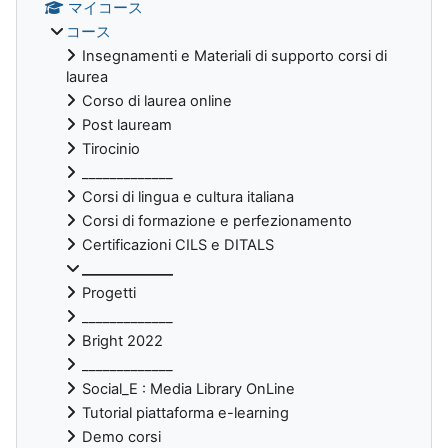
マイコース
コース
Insegnamenti e Materiali di supporto corsi di
laurea
Corso di laurea online
Post lauream
Tirocinio
_____________
Corsi di lingua e cultura italiana
Corsi di formazione e perfezionamento
Certificazioni CILS e DITALS
_____________
Progetti
_____________
Bright 2022
_____________
Social_E : Media Library OnLine
Tutorial piattaforma e-learning
Demo corsi