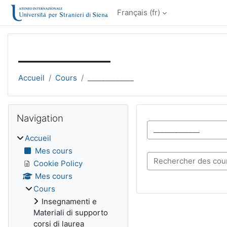
Passer au contenu principal
Français ‎(fr)‎
_____________
Accueil
Cours
_____________
Blocs
Passer Navigation
Navigation
Catégories de cours
Accueil
Mes cours
Rechercher des cours
Cookie Policy
Mes cours
Cours
Insegnamenti e
Materiali di supporto
corsi di laurea