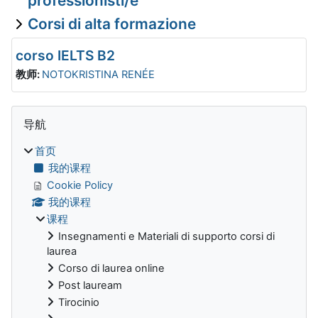
professionisti/e
Corsi di alta formazione
corso IELTS B2
教师:
NOTOKRISTINA RENÉE
版块
跳过 导航
导航
首页
我的课程
Cookie Policy
我的课程
课程
Insegnamenti e Materiali di supporto corsi di
laurea
Corso di laurea online
Post lauream
Tirocinio