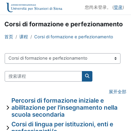
跳到主要内容
您尚未登录。 (
登录
)
Corsi di formazione e perfezionamento
首页
课程
Corsi di formazione e perfezionamento
课程类别
搜索课程
搜索课程
展开全部
Percorsi di formazione iniziale e
abilitazione per l'insegnamento nella
scuola secondaria
Corsi di lingua per istituzioni, enti e