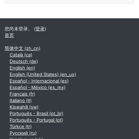
补充内容块
您尚未登录。 (
登录
)
首页
简体中文 ‎(zh_cn)‎
Català ‎(ca)‎
Deutsch ‎(de)‎
English ‎(en)‎
English (United States) ‎(en_us)‎
Español - Internacional ‎(es)‎
Español - México ‎(es_mx)‎
Français ‎(fr)‎
Italiano ‎(it)‎
Kiswahili ‎(sw)‎
Português - Brasil ‎(pt_br)‎
Português - Portugal ‎(pt)‎
Türkçe ‎(tr)‎
Русский ‎(ru)‎