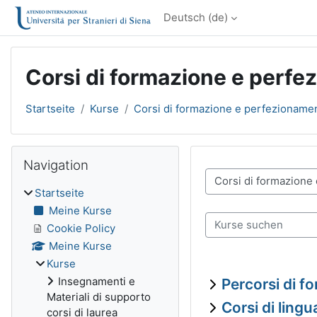
Zum Hauptinhalt
Deutsch ‎(de)‎
Corsi di formazione e perf
Startseite
Kurse
Corsi di formazione e perfezioname
Blöcke
Navigation überspringen
Navigation
Kursbereiche
Startseite
Meine Kurse
Kurse suchen
Cookie Policy
Meine Kurse
Kurse
Insegnamenti e
Percorsi di f
Materiali di supporto
Corsi di lingu
corsi di laurea