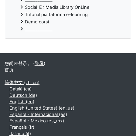
Social_E : Media Library OnLine
Tutorial piattaforma e-learning
Demo corsi
_____________
补充内容块
您尚未登录。 (
登录
)
首页
简体中文 ‎(zh_cn)‎
Català ‎(ca)‎
Deutsch ‎(de)‎
English ‎(en)‎
English (United States) ‎(en_us)‎
Español - Internacional ‎(es)‎
Español - México ‎(es_mx)‎
Français ‎(fr)‎
Italiano ‎(it)‎