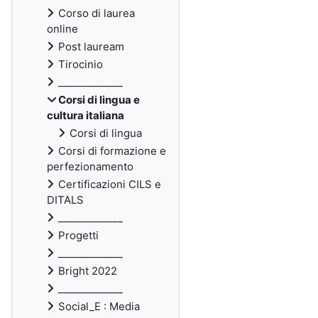
Corso di laurea
online
Post lauream
Tirocinio
_____________
Corsi di lingua e
cultura italiana
Corsi di lingua
Corsi di formazione e
perfezionamento
Certificazioni CILS e
DITALS
_____________
Progetti
_____________
Bright 2022
_____________
Social_E : Media