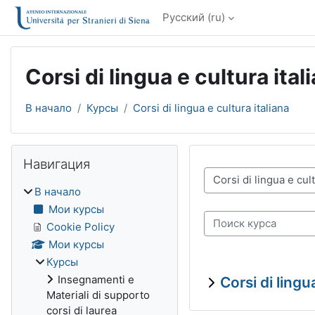
Перейти к основному содержанию
Русский ‎(ru)‎
Corsi di lingua e cultura ital
В начало
Курсы
Corsi di lingua e cultura italiana
Блоки
Пропустить Навигация
Навигация
Категории курсов
В начало
Мои курсы
Поиск курса
Cookie Policy
Мои курсы
Курсы
Insegnamenti e
Corsi di lingu
Materiali di supporto
corsi di laurea