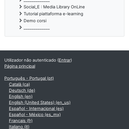
Social_E : Media Library OnLine
Tutorial piattaforma e-learning
Demo corsi
_____________
Blocos adicionais
Utilizador não autenticado (
Entrar
)
Página principal
Português - Portugal ‎(pt)‎
Català ‎(ca)‎
Deutsch ‎(de)‎
English ‎(en)‎
English (United States) ‎(en_us)‎
Español - Internacional ‎(es)‎
Español - México ‎(es_mx)‎
Français ‎(fr)‎
Italiano ‎(it)‎