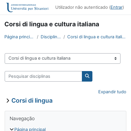
Ir para o conteúdo principal
Utilizador não autenticado (
Entrar
)
Corsi di lingua e cultura italiana
Página principal
Disciplinas
Corsi di lingua e cultura italiana
Categorias de disciplinas
Pesquisar disciplinas
Pesquisar disciplinas
Expandir tudo
Corsi di lingua
Blocos
Ignorar Navegação
Navegação
Página principal