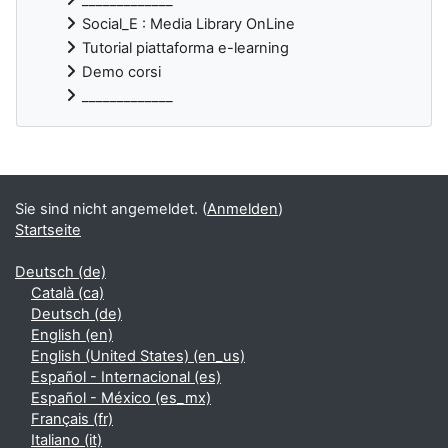
Social_E : Media Library OnLine
Tutorial piattaforma e-learning
Demo corsi
_____________
Ergänzungsblöcke
Sie sind nicht angemeldet. (
Anmelden
)
Startseite
Deutsch ‎(de)‎
Català ‎(ca)‎
Deutsch ‎(de)‎
English ‎(en)‎
English (United States) ‎(en_us)‎
Español - Internacional ‎(es)‎
Español - México ‎(es_mx)‎
Français ‎(fr)‎
Italiano ‎(it)‎