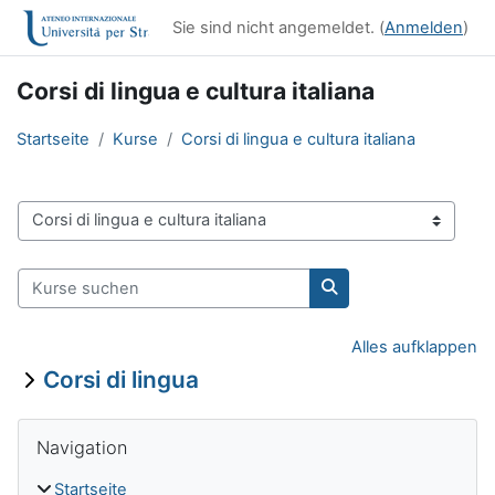
Zum Hauptinhalt
Sie sind nicht angemeldet. (
Anmelden
)
Corsi di lingua e cultura italiana
Startseite
Kurse
Corsi di lingua e cultura italiana
Kursbereiche
Kurse suchen
Kurse suchen
Alles aufklappen
Corsi di lingua
Blöcke
Navigation überspringen
Navigation
Startseite