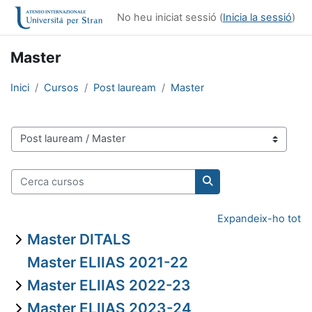
Ves al contingut principal
No heu iniciat sessió (
Inicia la sessió
)
Master
Inici
Cursos
Post lauream
Master
Categories de cursos
Cerca cursos
Cerca cursos
Expandeix-ho tot
Master DITALS
Master ELIIAS 2021-22
Master ELIIAS 2022-23
Master ELIIAS 2023-24