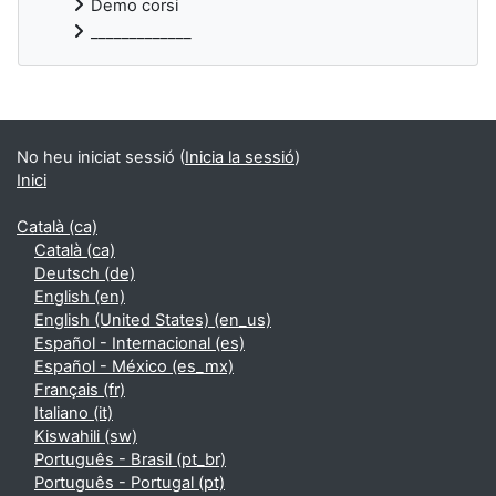
Demo corsi
_____________
Blocs suplementaris
No heu iniciat sessió (
Inicia la sessió
)
Inici
Català ‎(ca)‎
Català ‎(ca)‎
Deutsch ‎(de)‎
English ‎(en)‎
English (United States) ‎(en_us)‎
Español - Internacional ‎(es)‎
Español - México ‎(es_mx)‎
Français ‎(fr)‎
Italiano ‎(it)‎
Kiswahili ‎(sw)‎
Português - Brasil ‎(pt_br)‎
Português - Portugal ‎(pt)‎