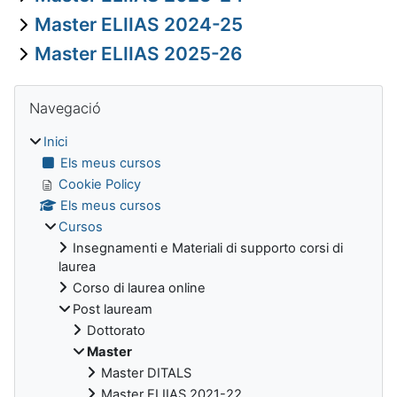
Master ELIIAS 2024-25
Master ELIIAS 2025-26
Blocs
Omet Navegació
Navegació
Inici
Els meus cursos
Cookie Policy
Els meus cursos
Cursos
Insegnamenti e Materiali di supporto corsi di
laurea
Corso di laurea online
Post lauream
Dottorato
Master
Master DITALS
Master ELIIAS 2021-22