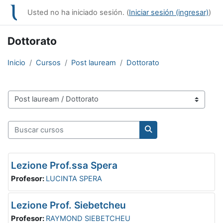
Saltar al contenido principal
Usted no ha iniciado sesión. (
Iniciar sesión (ingresar)
)
Dottorato
Inicio
Cursos
Post lauream
Dottorato
Categorías
Buscar cursos
Buscar cursos
Lezione Prof.ssa Spera
Profesor:
LUCINTA SPERA
Lezione Prof. Siebetcheu
Profesor:
RAYMOND SIEBETCHEU