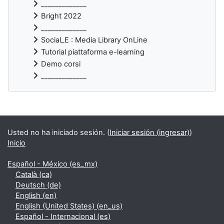
_____________
Bright 2022
_____________
Social_E : Media Library OnLine
Tutorial piattaforma e-learning
Demo corsi
_____________
Bloques suplementarios
Usted no ha iniciado sesión. (
Iniciar sesión (ingresar)
)
Inicio
Español - México ‎(es_mx)‎
Català ‎(ca)‎
Deutsch ‎(de)‎
English ‎(en)‎
English (United States) ‎(en_us)‎
Español - Internacional ‎(es)‎