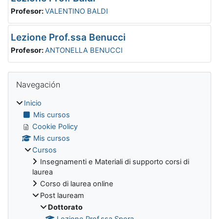
Profesor:
VALENTINO BALDI
Lezione Prof.ssa Benucci
Profesor:
ANTONELLA BENUCCI
Bloques
Omitir Navegación
Navegación
Inicio
Mis cursos
Cookie Policy
Mis cursos
Cursos
Insegnamenti e Materiali di supporto corsi di
laurea
Corso di laurea online
Post lauream
Dottorato
Lezione Prof.ssa Spera