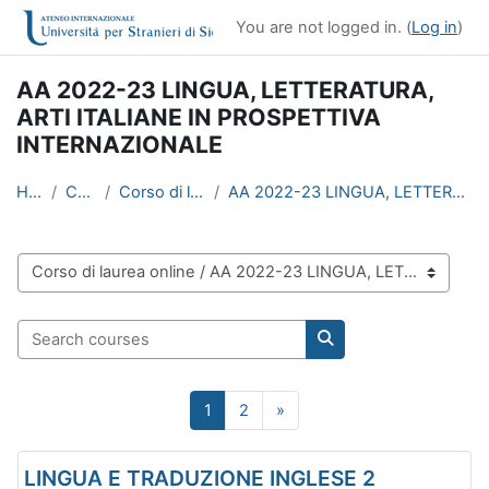
Skip to main content
You are not logged in. (
Log in
)
AA 2022-23 LINGUA, LETTERATURA,
ARTI ITALIANE IN PROSPETTIVA
INTERNAZIONALE
Home
Courses
Corso di laurea online
AA 2022-23 LINGUA, LETTERATURA, ARTI ITALIANE IN P...
Course categories
Search courses
Search courses
Page 1
Page 2
Next page
1
2
»
LINGUA E TRADUZIONE INGLESE 2