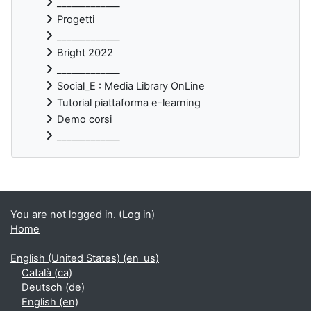
_____________
Progetti
_____________
Bright 2022
_____________
Social_E : Media Library OnLine
Tutorial piattaforma e-learning
Demo corsi
_____________
Supplementary blocks
You are not logged in. (
Log in
)
Home
English (United States) ‎(en_us)‎
Català ‎(ca)‎
Deutsch ‎(de)‎
English ‎(en)‎