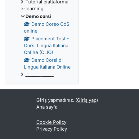
Tutorial piattaforma
e-learning
Demo corsi
Demo Corso CdS
online
Placement Test -
Corsi Lingua Italiana
Online (CLIO)
Demo Corsi di
Lingua Italiana Online
_____________
Giriş yapmadınız. (
Giriş yap
)
Ana sayfa
Cookie Policy
Privacy Policy