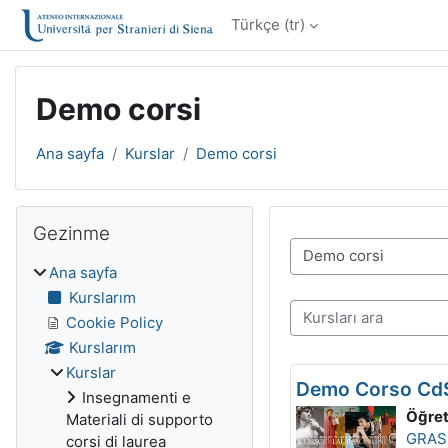
Ana içeriğe git
Türkçe ‎(tr)‎
Demo corsi
Ana sayfa
Kurslar
Demo corsi
Bloklar
Gezinme 'yı atla
Gezinme
Kurs Kategorileri
Ana sayfa
Kurslarım
Kursları ara
Cookie Policy
Kurslarım
Kurslar
Demo Corso CdS
Insegnamenti e
Öğre
Materiali di supporto
GRAS
corsi di laurea