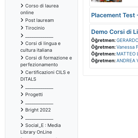
Corso di laurea
online
Placement Test -
Post lauream
Tirocinio
Demo Corsi di Li
_____________
Öğretmen:
GERARDO
Corsi di lingua e
Öğretmen:
Vanessa F
cultura italiana
Öğretmen:
MATTEO 
Corsi di formazione e
Öğretmen:
ANDREA V
perfezionamento
Certificazioni CILS e
DITALS
_____________
Progetti
_____________
Bright 2022
_____________
Social_E : Media
Library OnLine