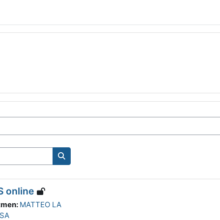
Kursları ara
 online
tmen:
MATTEO LA
SA