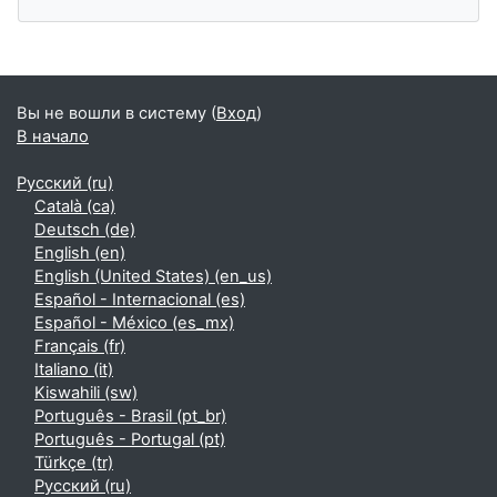
Дополнительные блоки
Вы не вошли в систему (
Вход
)
В начало
Русский ‎(ru)‎
Català ‎(ca)‎
Deutsch ‎(de)‎
English ‎(en)‎
English (United States) ‎(en_us)‎
Español - Internacional ‎(es)‎
Español - México ‎(es_mx)‎
Français ‎(fr)‎
Italiano ‎(it)‎
Kiswahili ‎(sw)‎
Português - Brasil ‎(pt_br)‎
Português - Portugal ‎(pt)‎
Türkçe ‎(tr)‎
Русский ‎(ru)‎