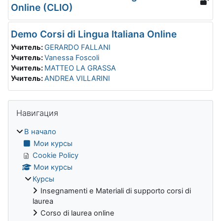
Online (CLIO)
Demo Corsi di Lingua Italiana Online
Учитель:
GERARDO FALLANI
Учитель:
Vanessa Foscoli
Учитель:
MATTEO LA GRASSA
Учитель:
ANDREA VILLARINI
Блоки
Пропустить Навигация
Навигация
В начало
Мои курсы
Cookie Policy
Мои курсы
Курсы
Insegnamenti e Materiali di supporto corsi di
laurea
Corso di laurea online