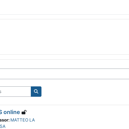
nas
Pesquisar disciplinas
 online
ssor:
MATTEO LA
SA