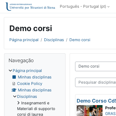
Ir para o conteúdo principal
Português - Portugal ‎(pt)‎
Demo corsi
Página principal
Disciplinas
Demo corsi
Blocos
Ignorar Navegação
Navegação
Categorias de discipli
Página principal
Minhas disciplinas
Pesquisar disciplinas
Cookie Policy
Minhas disciplinas
Disciplinas
Demo Corso CdS
Insegnamenti e
Profe
Materiali di supporto
GRAS
corsi di laurea