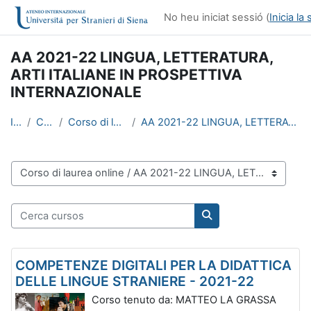
Ves al contingut principal
No heu iniciat sessió (
Inicia la
AA 2021-22 LINGUA, LETTERATURA,
ARTI ITALIANE IN PROSPETTIVA
INTERNAZIONALE
Inici
Cursos
Corso di laurea online
AA 2021-22 LINGUA, LETTERATURA, ARTI ITALIANE IN ...
Categories de cursos
Cerca cursos
Cerca cursos
COMPETENZE DIGITALI PER LA DIDATTICA
DELLE LINGUE STRANIERE - 2021-22
Corso tenuto da: MATTEO LA GRASSA