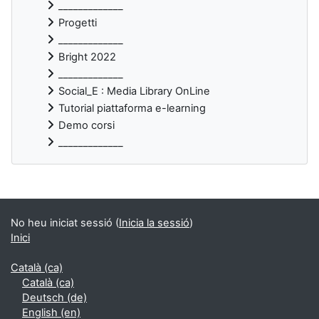
_____________
Progetti
_____________
Bright 2022
_____________
Social_E : Media Library OnLine
Tutorial piattaforma e-learning
Demo corsi
_____________
Blocs suplementaris
No heu iniciat sessió (
Inicia la sessió
)
Inici
Català ‎(ca)‎
Català ‎(ca)‎
Deutsch ‎(de)‎
English ‎(en)‎