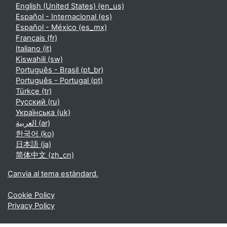
English (United States) ‎(en_us)‎
Español - Internacional ‎(es)‎
Español - México ‎(es_mx)‎
Français ‎(fr)‎
Italiano ‎(it)‎
Kiswahili ‎(sw)‎
Português - Brasil ‎(pt_br)‎
Português - Portugal ‎(pt)‎
Türkçe ‎(tr)‎
Русский ‎(ru)‎
Українська ‎(uk)‎
العربية ‎(ar)‎
한국어 ‎(ko)‎
日本語 ‎(ja)‎
简体中文 ‎(zh_cn)‎
Canvia al tema estàndard.
Cookie Policy
Privacy Policy